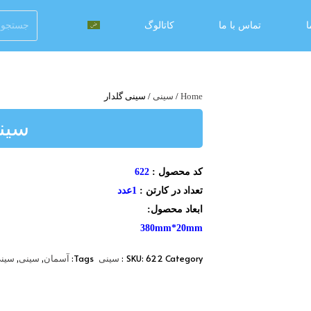
ا
تماس با ما
کاتالوگ
Home
/
سینی
/ سینی گلدار
سینی
کد محصول :
622
تعداد در کارتن :
1عدد
ابعاد محصول:
380mm*20mm
,
,
Tags:
SKU:
622
Category:
سینی
آسمان
سینی
سینی