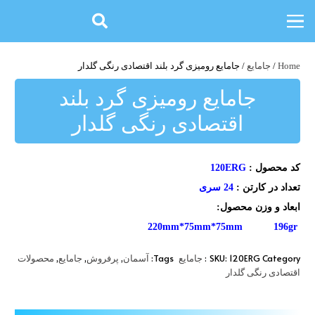
Home
/
جامایع
/ جامایع رومیزی گرد بلند اقتصادی رنگی گلدار
جامایع رومیزی گرد بلند
اقتصادی رنگی گلدار
کد محصول :
120ERG
تعداد در کارتن :
24 سری
ابعاد و وزن محصول:
220mm*75mm*75mm 196gr
,
,
,
Tags:
SKU:
120ERG
Category:
جامایع
آسمان
پرفروش
جامایع
محصولات
اقتصادی رنگی گلدار