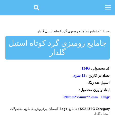
Home
/
جامایع
/ جامایع رومیزی گرد کوتاه استیل گلدار
جامایع رومیزی گرد کوتاه استیل
گلدار
کد محصول :
134G
تعداد در کارتن :
12 سری
استیل ضد زنگ
ابعاد و وزن محصول:
190mm*75mm*75mm 169gr
,
,
,
Tags:
SKU:
134G
Category:
جامایع
آسمان
پرفروش
جامایع
محصولات
استیل گلدار