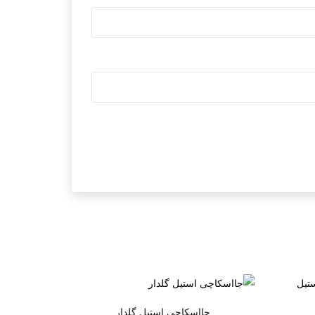
جااسکاچی استیل گلدار