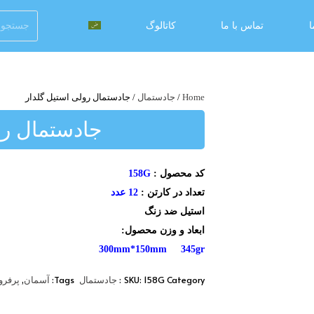
ا
تماس با ما
کاتالوگ
Home
/
جادستمال
/ جادستمال رولی استیل گلدار
جادستمال رو
کد محصول :
158G
تعداد در کارتن :
12 عدد
استیل ضد زنگ
ابعاد و وزن محصول:
300mm*150mm 345gr
,
Tags:
SKU:
158G
Category:
جادستمال
آسمان
پرفر