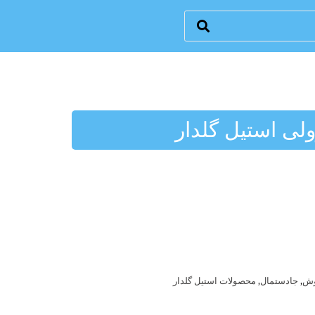
لی استیل گلدار
,
,
وش
جادستمال
محصولات استیل گلدار