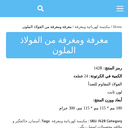
Home
/
مكنسة كهربائية ومغرفة
/ مغرفة ومغرفة من الفولاذ الملون
مغرفة ومغرفة من الفولاذ
الملون
رمز المنتج:
142R
الكمية في الكرتونة:
24 قطعة
الفولاذ المقاوم للصدأ
لون ثابت
أبعاد ووزن المنتج:
180 مم * 115 مم * 115 مم، 300 جرام
,
Tags:
SKU:
142R
Category:
مكنسة كهربائية ومغرفة
آسمان
جاکفگیر و
,
ملاقه
محصولات استیل رنگی