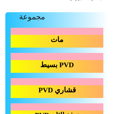
مجموعة
Reviews (0)
Description
متنوعة
من
مات
تصاميم
المنتجات
PVD بسيط
قشاري PVD