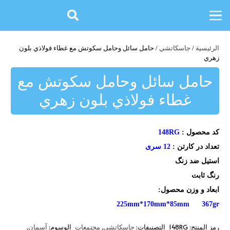
الرئيسية
/
جاسكاتشي
/ حامل سائل وحامل سكوتش مع غطاء فولاذي بلون
زهري
حامل سائل وحامل سكوتش مع
غطاء فولاذي بلون زهري
کد محصول :
148RG
تعداد در کارتن :
12 سری
استیل ضد زنگ
رنگ ثابت
ابعاد و وزن محصول:
225mm*170mm*85mm 367gr
رمز المنتج:
148RG
التصنيفات:
,
الوسوم:
,
جاسكاتشي
مجتمعات
آسمان