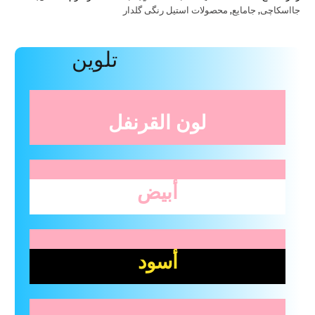
,
,
جااسکاچی
جامایع
محصولات استیل رنگی گلدار
تلوين
الوصف
مراجعات (0)
المنتج
لون القرنفل
أبيض
أسود