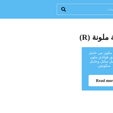
ونة (R)
مكون من حامل
ق فولاذي ملون
ل سائل وحامل
سكوتش
Read mor